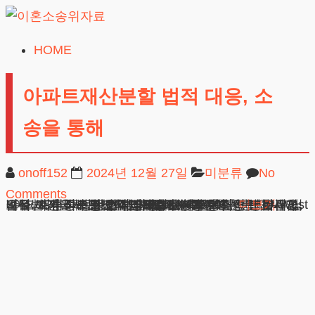
Skip
to
HOME
이
content
혼
아파트재산분할 법적 대응, 소
소
송을 통해
송
위
onoff152
2024년 12월 27일
미분류
No
자
Comments
료
아파트재산분할 법적 대응, 소송을 통해 안녕하세요, 법무법인 테헤란 소속 아파트재산분할소송 변호사입니다. 이혼 과정은 개인의 삶에서 가장 힘겹고 복잡한 법적 여정 중 하나입니다. 특히 부동산 재산 분할은 심리적, 재정적으로 큰 부담을 주는 민감한 영역입니다. 오늘 제가 여러분께 설명드릴 내용은 이혼
광고책임변호사 : 이수학
상호 : 법무법인 테헤란
사업자 : 589-86-01340
대표자 : 이수학
주소 : 서울시 강남구 테헤란로 420, KT선릉타워West 9층
더보기
24시간 무료상담