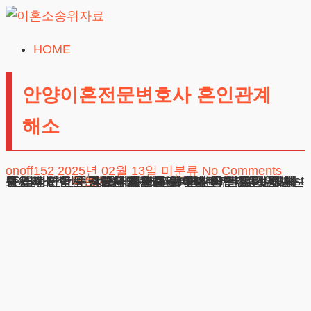
Skip
to
HOME
이
content
혼
안양이혼전문변호사 혼인관계
소
해소
송
위
onoff152
2025년 02월 13일
미분류
No Comments
자
안양이혼전문변호사 혼인관계 해소 부부관계 해체를 결정하실 때 법률대리인의 조언이 꼭 필요합니다. 혼인해소 방식은 크게 두 가지로 구분되는데, 첫째는 당사자 사이 원만한 대화로 진행하는 방법이며, 둘째는 법원의 판단을 구하는 것입니다. 안양이혼전문변호사로서 다년간 수많은 가정사를 다루며 느낀 점은, 대다수 의뢰인이
더보기
광고책임변호사 : 이수학
상호 : 법무법인 테헤란
사업자 : 589-86-01340
대표자 : 이수학
주소 : 서울시 강남구 테헤란로 420, KT선릉타워West 9층
료
24시간 무료상담