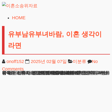
Skip
to
HOME
이
content
혼
유부남유부녀바람, 이혼 생각이
소
라면
송
위
onoff152
2025년 02월 07일
미분류
No
자
Comments
료
유부남유부녀바람 입증되면 재판상 이혼청구가 가능합니다. 상대방의 부정한 행위로 인한 혼인관계 파탄은 명확한 이혼사유가 됩니다. 재판과정에서는 혼인파탄의 책임소재와 정도에 따라 위자료가 결정됩니다. 전화나 방문상담으로 구체적인 내용을 검토해보시기 바랍니다.
광고책임변호사 : 이수학
상호 : 법무법인 테헤란
사업자 : 589-86-01340
대표자 : 이수학
주소 : 서울시 강남구 테헤란로 420, KT선릉타워West 9층
24시간 무료상담