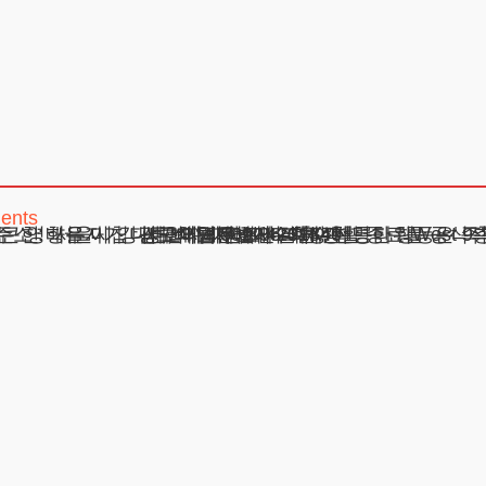
ents
니다. 여기에는 ‘귀책 사유’가 명시되어 있을 것이며, 이는 재산 분할이나 양육권 결정에 큰 영향을 미칩니다. 이 시점에서 가장 
주소 : 서울시 강남구 테헤란로 420, KT선릉타워West 9
광고책임변호사 : 이수학
상호 : 법무법인 테헤란
사업자 : 589-86-01340
대표자 : 이수학