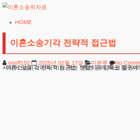
Skip
to
HOME
이
content
혼
이혼소송기각 전략적 접근법
소
송
onoff152
2025년 02월 17일
미분류
No Comm
위
이혼소송기각 전략적 접근법 ‘혼인 관계 해소 청구서’는 한 배우자가 다른 배우자에게 결혼 생활 종료를 공식적으로 요구하는 문서입
자
료
24시간 무료상담