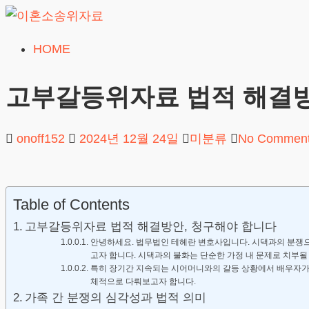
Skip
to
HOME
이
content
혼
고부갈등위자료 법적 해결방
소
송
onoff152
2024년 12월 24일
미분류
No Commen
위
자
료
Table of Contents
24시간 무료상담
고부갈등위자료 법적 해결방안, 청구해야 합니다
안녕하세요. 법무법인 테헤란 변호사입니다. 시댁과의 분쟁
고자 합니다. 시댁과의 불화는 단순한 가정 내 문제로 치부될
특히 장기간 지속되는 시어머니와의 갈등 상황에서 배우자가
체적으로 다뤄보고자 합니다.
가족 간 분쟁의 심각성과 법적 의미