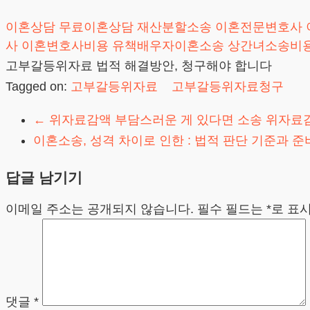
이혼상담
무료이혼상담
재산분할소송
이혼전문변호사
사
이혼변호사비용
유책배우자이혼소송
상간녀소송비
고부갈등위자료 법적 해결방안, 청구해야 합니다
Tagged on:
고부갈등위자료
고부갈등위자료청구
←
위자료감액 부담스러운 게 있다면 소송 위자료
이혼소송, 성격 차이로 인한 : 법적 판단 기준과 
답글 남기기
이메일 주소는 공개되지 않습니다.
필수 필드는
*
로 표
댓글
*