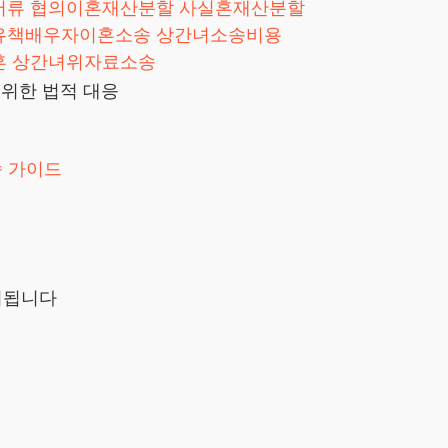
서류
협의이혼재산분할
사실혼재산분할
유책배우자이혼소송
상간녀소송비용
혼
상간녀위자료소송
 위한 법적 대응
 가이드
시됩니다