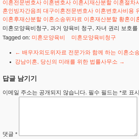
이혼전문변호사
이혼변호사
이혼시재산분할
이혼절차
혼인빙자간음죄
대구이혼전문변호사
이혼변호사비용
이혼후재산분할
이혼소송위자료
이혼재산분할
황혼이
미혼모양육비청구, 과거 양육비 청구, 자녀 권리 보호를
Tagged on:
미혼모양육비
미혼모양육비청구
←
배우자외도위자료 전문가와 함께 하는 이혼소송
강남이혼, 당신의 미래를 위한 법률사무소
→
답글 남기기
이메일 주소는 공개되지 않습니다.
필수 필드는
*
로 표
댓글
*