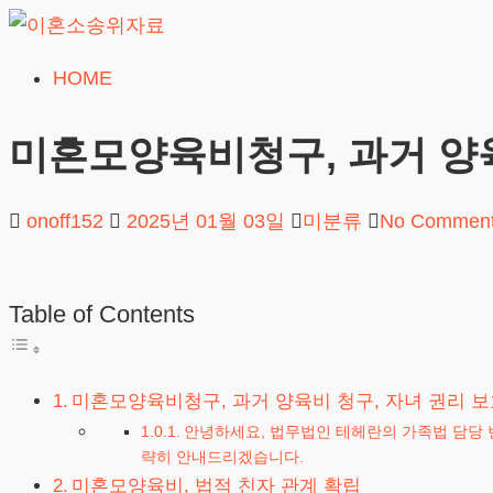
Skip
to
HOME
이
content
혼
미혼모양육비청구, 과거 양육
소
송
onoff152
2025년 01월 03일
미분류
No Commen
위
자
Table of Contents
료
24시간 무료상담
미혼모양육비청구, 과거 양육비 청구, 자녀 권리 보
안녕하세요, 법무법인 테헤란의 가족법 담당 
략히 안내드리겠습니다.
미혼모양육비, 법적 친자 관계 확립