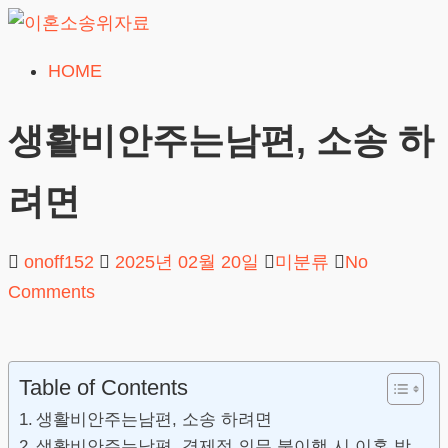
Skip
to
HOME
이
content
혼
생활비안주는남편, 소송 하
소
송
려면
위
자
onoff152
2025년 02월 20일
미분류
No
료
Comments
24시간 무료상담
Table of Contents
생활비안주는남편, 소송 하려면
생활비안주는남편, 경제적 의무 불이행 시 이혼 방