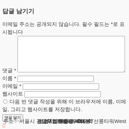
답글 남기기
이메일 주소는 공개되지 않습니다.
필수 필드는
*
로 표
시됩니다
댓글
*
이름
*
이메일
*
웹사이트
다음 번 댓글 작성을 위해 이 브라우저에 이름, 이메
일, 그리고 웹사이트를 저장합니다.
광고책임변호사 : 이수학
상호 : 법무법인 테헤란
사업자 : 589-86-01340
대표자 : 이수학
주소 : 서울시 강남구 테헤란로 420, KT선릉타워West 9층