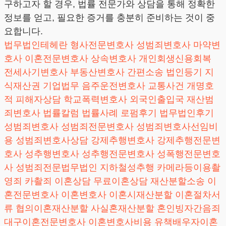
구하고자 할 경우, 법률 전문가와 상담을 통해 정확한
정보를 얻고, 필요한 증거를 충분히 준비하는 것이 중
요합니다.
법무법인테헤란
형사전문변호사
성범죄변호사
마약변
호사
이혼전문변호사
상속변호사
개인회생신용회복
전세사기변호사
부동산변호사
간편소송
법인등기
지
식재산권
기업법무
음주운전변호사
교통사건
개명호
적
피해자상담
학교폭력변호사
외국인출입국
재산범
죄변호사
법률칼럼
법률사례
로펌후기
법무법인후기
성범죄변호사
성범죄전문변호사
성범죄변호사선임비
용
성범죄변호사상담
강제추행변호사
강제추행전문변
호사
성추행변호사
성추행전문변호사
성폭행전문변호
사
성범죄전문법무법인
지하철성추행
카메라등이용촬
영죄
카촬죄
이혼상담
무료이혼상담
재산분할소송
이
혼전문변호사
이혼변호사
이혼시재산분할
이혼절차서
류
협의이혼재산분할
사실혼재산분할
혼인빙자간음죄
대구이혼전문변호사
이혼변호사비용
유책배우자이혼