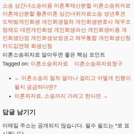
소송
상간녀소송비용
이혼후재산분할
이혼소송위자료
이혼재산분할
황혼이혼
상간녀위자료소송
성년후견
도박빚개인회생
개인회생절차
개인회생변호사
채무조
정제도
대전개인회생
개인회생파산
개인회생비용
개
인회생단점
개인회생보정권고
채무통합
개인회생신청
카드값연체
회생신청
이혼소송위자료 알아두면 좋은 핵심 포인트
Tagged on:
이혼소송위자료
이혼소송위자료청구
←
이혼소송의 절차 얼마나 걸리고 어떻게 진행이
될지 궁금하다면?
이혼위자료, 소송까지 가려고 한다면
→
답글 남기기
이메일 주소는 공개되지 않습니다.
필수 필드는
*
로 표
시됩니다